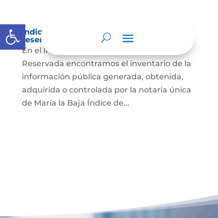
Abrir barra de herramientas
Índice de información clasificada y
reservada
En el Índice de Información Clasificada y
Reservada encontramos el inventario de la
información pública generada, obtenida,
adquirida o controlada por la notaria única
de María la Baja Índice de...