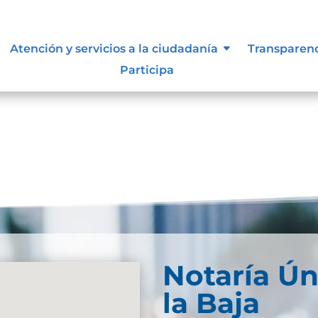
s y manuales
Atención y servicios a la ciudadanía
Transparen
Participa
Notaría Ún
la Baja