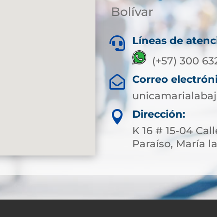
Bolívar
Líneas de atenc

(+57) 300 63
Correo electrón

unicamarialaba
Dirección:

K 16 # 15-04 Cal
Paraíso, María la