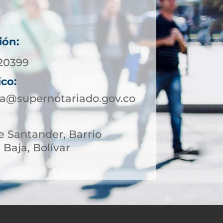
ión:
20399
ico:
ja@supernotariado.gov.co
le Santander, Barrio
 Baja, Bolívar