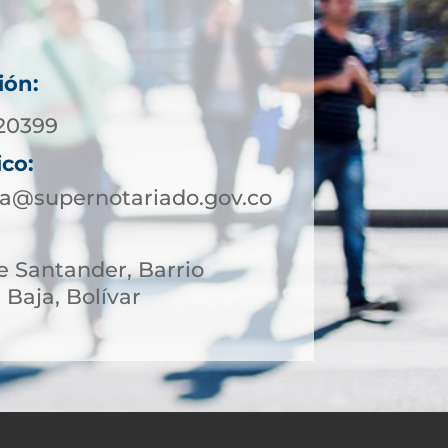
ión:
20399
ico:
ja@supernotariado.gov.co
le Santander, Barrio
 Baja, Bolívar