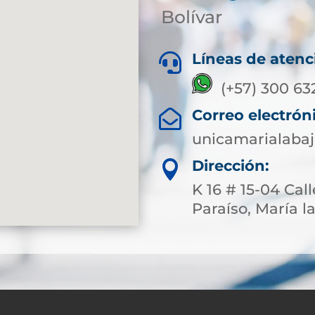
Bolívar
Líneas de atenc

(+57) 300 63
Correo electrón

unicamarialaba
Dirección:

K 16 # 15-04 Cal
Paraíso, María la