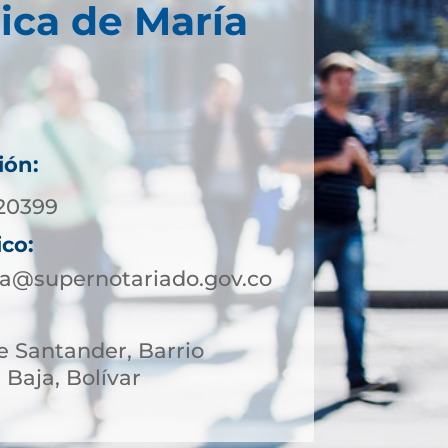
ica de María
ión:
20399
ico:
ja@supernotariado.gov.co
le Santander, Barrio
 Baja, Bolívar