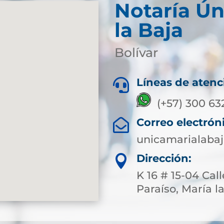
Notaría Ún
la Baja
Bolívar
Líneas de atenc

(+57) 300 63
Correo electrón

unicamarialaba
Dirección:

K 16 # 15-04 Cal
Paraíso, María la