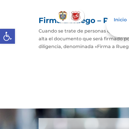
Firma a Ruego – Perso
Inicio
Abrir barra de herramientas
Cuando se trate de personas que no sep
alta el documento que será firmado po
diligencia, denominada «Firma a Ruego»