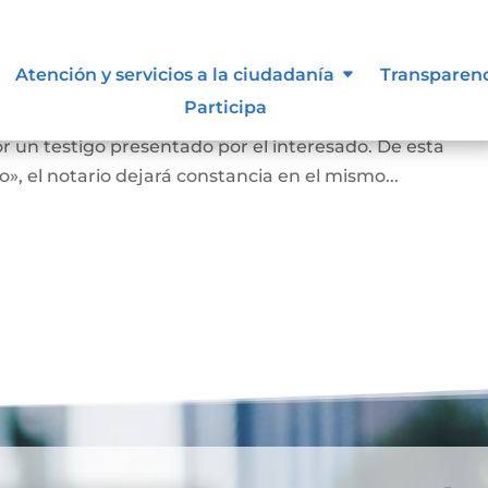
nas que no saben o no puede firm
Atención y servicios a la ciudadanía
Transparen
Participa
an o no puedan firmar, en la diligencia se leerá en vo
r un testigo presentado por el interesado. De esta
, el notario dejará constancia en el mismo...