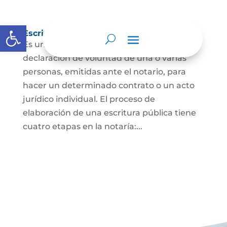
Abrir barra de herramientas
Escritura Pública
Es un documento que contiene la
declaración de voluntad de una o varias
personas, emitidas ante el notario, para
hacer un determinado contrato o un acto
jurídico individual. El proceso de
elaboración de una escritura pública tiene
cuatro etapas en la notaría:...