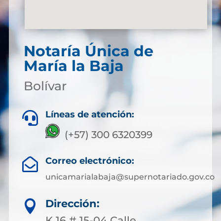
Notaría Única de
María la Baja
Bolívar
Líneas de atención:

(+57) 300 6320399
Correo electrónico:

unicamarialabaja@supernotariado.gov.co
Dirección:

K 16 # 15-04 Calle