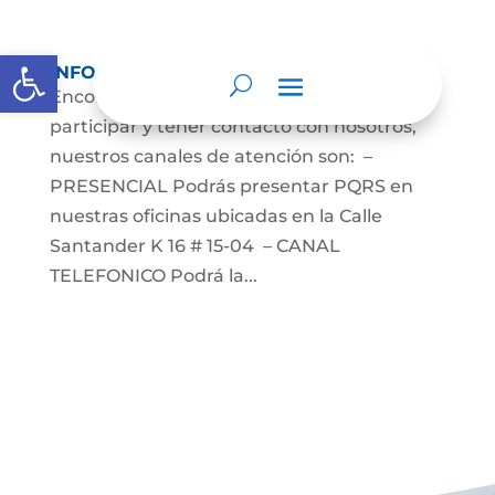
Abrir barra de herramientas
INFORMACION DE CONTACTO
Encontraras las múltiples formas de
participar y tener contacto con nosotros,
nuestros canales de atención son: –
PRESENCIAL Podrás presentar PQRS en
nuestras oficinas ubicadas en la Calle
Santander K 16 # 15-04 – CANAL
TELEFONICO Podrá la...