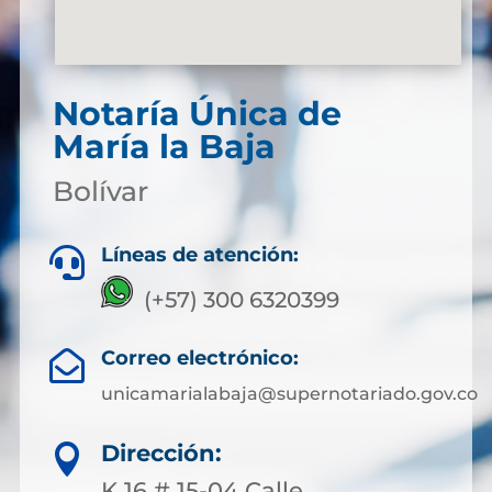
Notaría Única de
María la Baja
Bolívar
Líneas de atención:

(+57) 300 6320399
Correo electrónico:

unicamarialabaja@supernotariado.gov.co
Dirección:

K 16 # 15-04 Calle