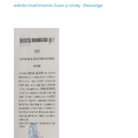
edicto-matrimonio-Juan-y-sindy
Descarga