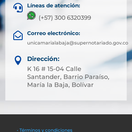
Líneas de atención:

(+57) 300 6320399
Correo electrónico:

unicamarialabaja@supernotariado.gov.co
Dirección:

K 16 # 15-04 Calle
Santander, Barrio Paraíso,
María la Baja, Bolívar
• Términos y condiciones