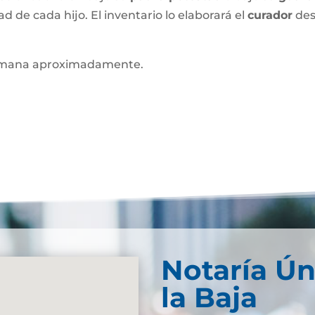
ad de cada hijo. El inventario lo elaborará el
curador
des
mana aproximadamente.
Notaría Ún
la Baja