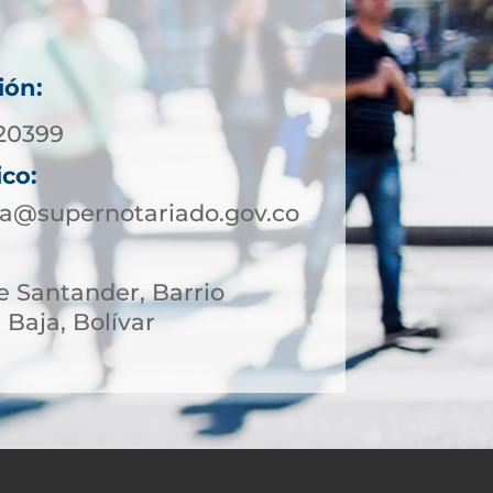
ión:
20399
ico:
ja@supernotariado.gov.co
le Santander, Barrio
 Baja, Bolívar