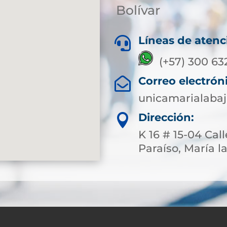
Bolívar
Líneas de atenc

(+57) 300 63
Correo electrón

unicamarialaba
Dirección:

K 16 # 15-04 Cal
Paraíso, María la