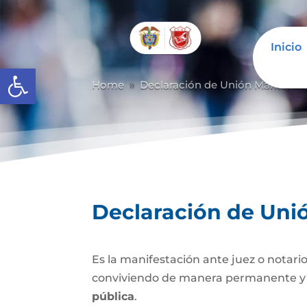
Inicio
Abrir barra de herramientas
Home
Declaración de Unión Marital d
9
Declaración de Uni
Es la manifestación ante juez o notario
conviviendo de manera permanente y li
pública
.