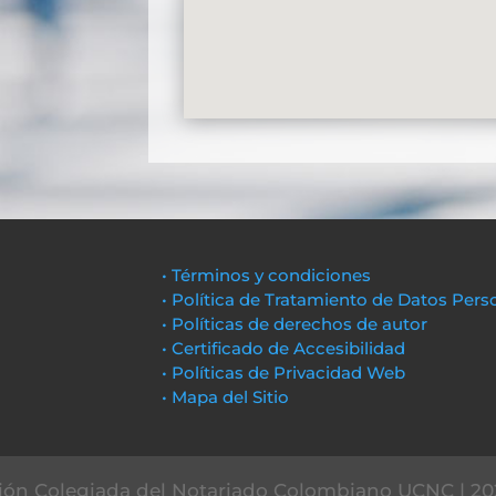
• Términos y condiciones
• Política de Tratamiento de Datos Pers
• Políticas de derechos de autor
• Certificado de Accesibilidad
• Políticas de Privacidad Web
• Mapa del Sitio
ón Colegiada del Notariado Colombiano UCNC | 20