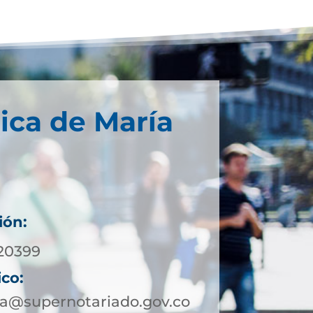
ica de María
ión:
20399
ico:
ja@supernotariado.gov.co