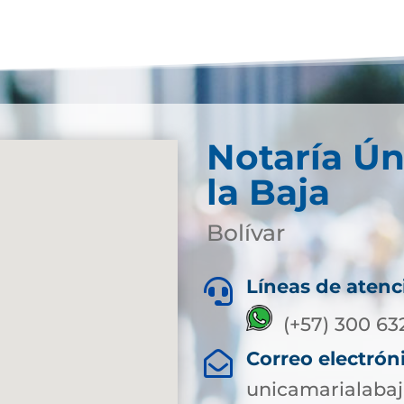
Notaría Ún
la Baja
Bolívar
Líneas de atenc

(+57) 300 63
Correo electrón

unicamarialaba