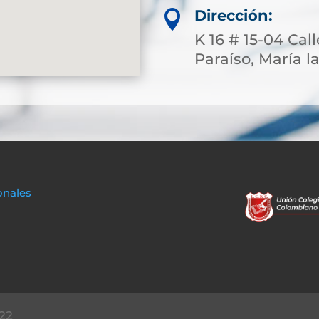
Dirección:

K 16 # 15-04 Cal
Paraíso, María la
onales
22