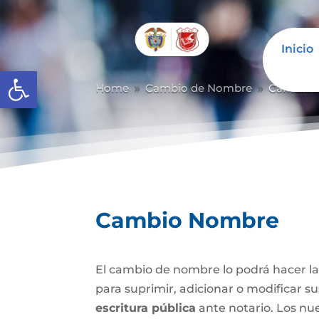
Inicio
Abrir barra de herramientas
Home
Cambio de Nombre
Cambio 
9
9
Cambio Nombre
El cambio de nombre lo podrá hacer l
para suprimir, adicionar o modificar s
escritura pública
ante notario. Los nu